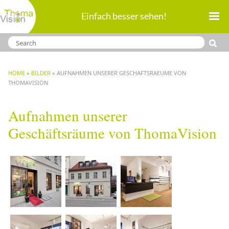
Direkt
Einfach besser sehen!
zum
Inhalt
BREADCRUMB
HOME
BILDER
AUFNAHMEN UNSERER GESCHAFTSRAEUME VON
THOMAVISION
Aufnahmen unserer
Geschäftsräume von ThomaVision